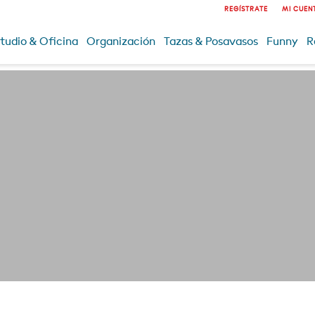
REGÍSTRATE
MI CUEN
tudio & Oficina
Organización
Tazas & Posavasos
Funny
R