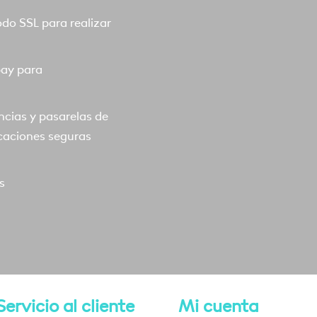
o SSL para realizar
pay para
ncias y pasarelas de
caciones seguras
s
Servicio al cliente
Mi cuenta