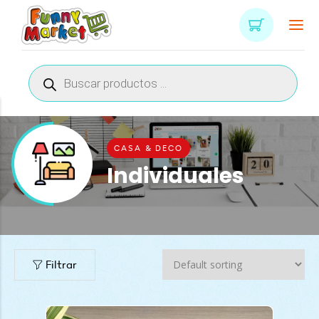
Búsqueda
de
productos
CASA & DECO
Individuales
Filtrar