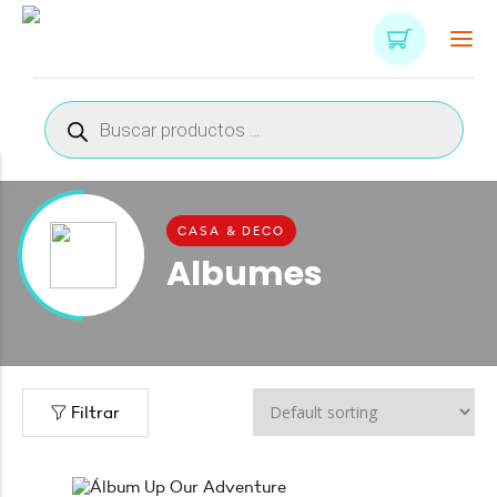
Búsqueda
de
productos
CASA & DECO
Albumes
Filtrar