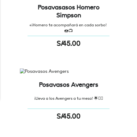
Posavasasos Homero
Simpson
«¡Homero te acompañará en cada sorbo!
🍩📺
S/
45.00
Posavasos Avengers
¡Lleva a los Avengers a tu mesa! 🌟🦸‍♂️
S/
45.00