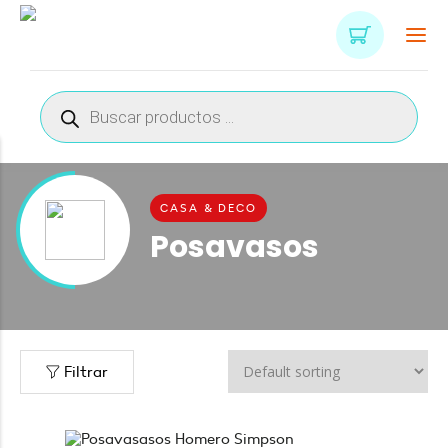
Búsqueda
de
productos
CASA & DECO
Posavasos
Filtrar