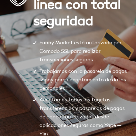
linea con total
seguridad
Funny Market está autorizada por
Comodo SSL para realizar
transacciones seguras
Trabajamos con la pasarela de pagos
Izipay para encriptamiento de datos
personales
Aceptamos todas las tarjetas,
transferencias y pasarelas de pagos
de bancos autorizados desde
aplicaciones seguras como Yape –
Plin