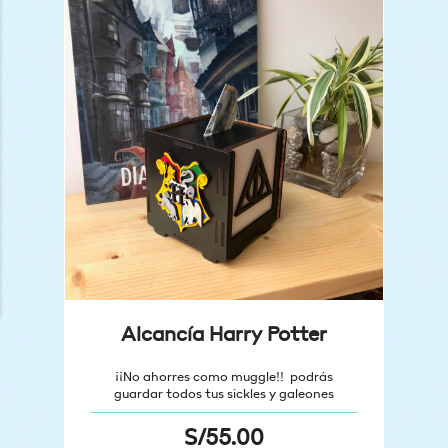
n
x
ce
ce
Alcancía Harry Potter
¡¡No ahorres como muggle!! podrás
guardar todos tus sickles y galeones
S/
55.00