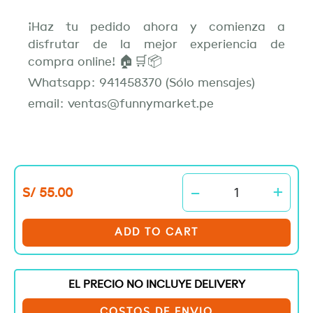
¡Haz tu pedido ahora y comienza a
disfrutar de la mejor experiencia de
compra online! 🏠🛒📦
Whatsapp: 941458370 (Sólo mensajes)
email: ventas@funnymarket.pe
Alcancía
-
+
S/
55.00
Harry
Potter
quantity
ADD TO CART
EL PRECIO NO INCLUYE DELIVERY
COSTOS DE ENVIO