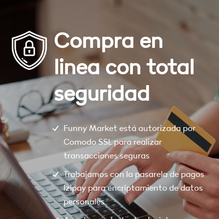
Compra en
linea con total
seguridad
Funny Market está autorizada por
Comodo SSL para realizar
transacciones seguras
Trabajamos con la pasarela de pagos
Izipay para encriptamiento de datos
personales