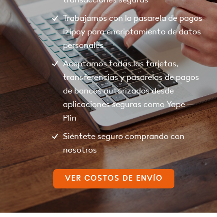
Trabajamos con la pasarela de pagos
Izipay para encriptamiento de datos
personales
Aceptamos todas las tarjetas,
transferencias y pasarelas de pagos
de bancos autorizados desde
aplicaciones seguras como Yape –
Plin
Siéntete seguro comprando con
nosotros
VER COSTOS DE ENVÍO