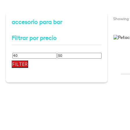
Showing t
accesorio para bar
Filtrar por precio
Min
Max
FILTER
price
price