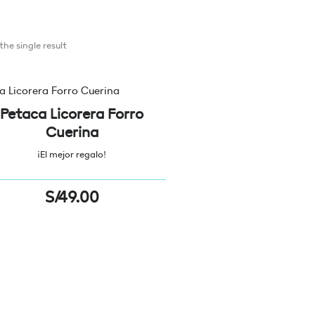
he single result
Petaca Licorera Forro
Cuerina
¡El mejor regalo!
S/
49.00