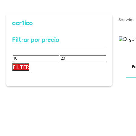
Showing t
acrílico
Filtrar por precio
Min
Max
FILTER
Pe
price
price