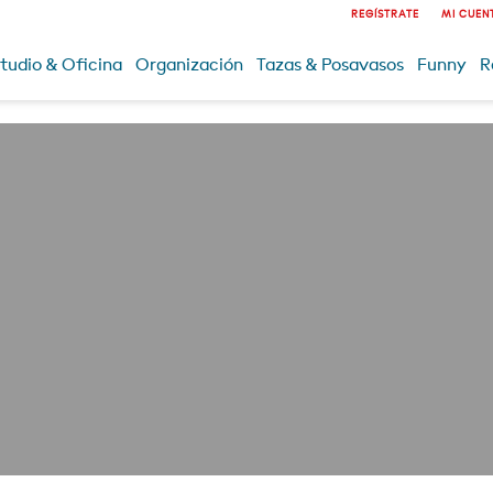
REGÍSTRATE
MI CUEN
tudio & Oficina
Organización
Tazas & Posavasos
Funny
R