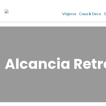
Viajeros
Casa & Deco
S
Alcancia Retr