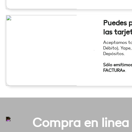
Puedes p
las tarje
Aceptamos tod
Débito), Yape,
Depósitos.
Sólo emitimo
FACTURA»
.
Compra en linea