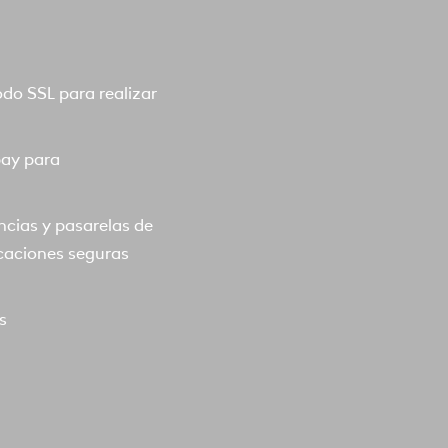
o SSL para realizar
pay para
ncias y pasarelas de
caciones seguras
s