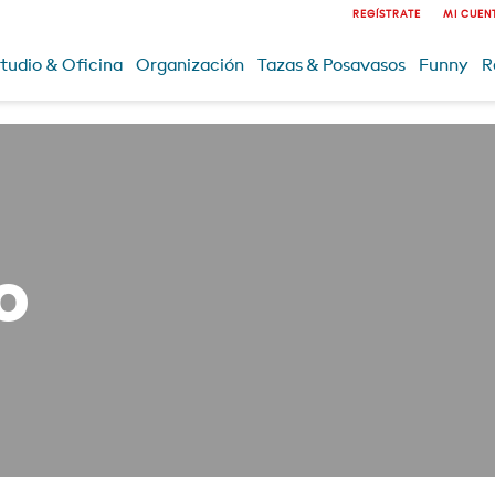
REGÍSTRATE
MI CUEN
tudio & Oficina
Organización
Tazas & Posavasos
Funny
R
o