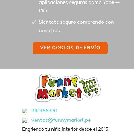
aplicaciones seguras como Yape –
Plin
Siéntete seguro comprando con
nosotros
VER COSTOS DE ENVÍO
941458370
ventas@funnymarket.pe
Engriendo tu niño interior desde el 2013