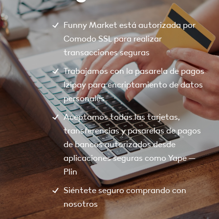
Funny Market está autorizada por
Comodo SSL para realizar
transacciones seguras
Trabajamos con la pasarela de pagos
Izipay para encriptamiento de datos
personales
Aceptamos todas las tarjetas,
transferencias y pasarelas de pagos
de bancos autorizados desde
aplicaciones seguras como Yape –
Plin
Siéntete seguro comprando con
nosotros