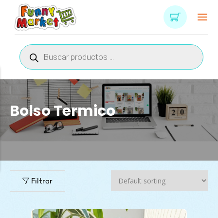
Búsqueda
de
productos
Bolso Termico
n
x
ce
ce
Filtrar