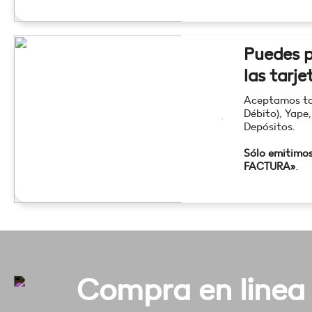
Puedes p
las tarje
Aceptamos tod
Débito), Yape,
Depósitos.
Sólo emitimo
FACTURA»
.
Compra en linea