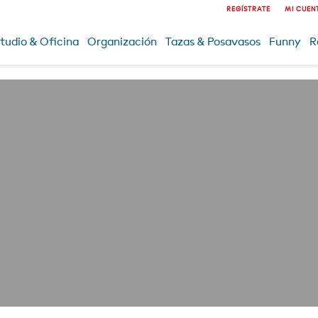
REGÍSTRATE
MI CUEN
tudio & Oficina
Organización
Tazas & Posavasos
Funny
R