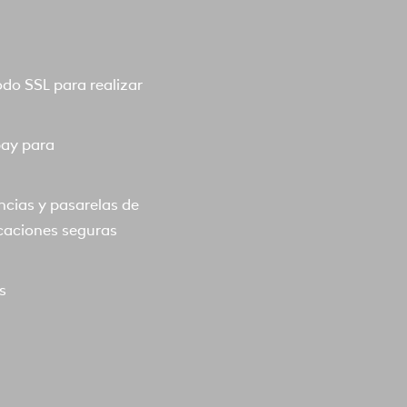
o SSL para realizar
pay para
ncias y pasarelas de
caciones seguras
s