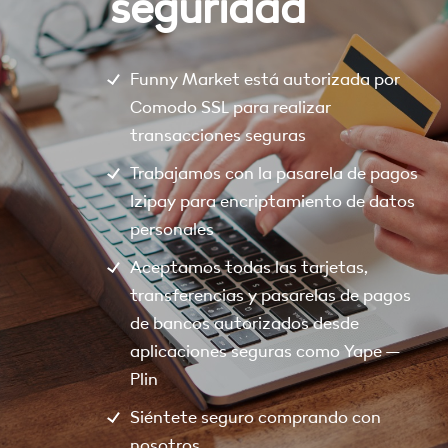
seguridad
Funny Market está autorizada por
Comodo SSL para realizar
transacciones seguras
Trabajamos con la pasarela de pagos
Izipay para encriptamiento de datos
personales
Aceptamos todas las tarjetas,
transferencias y pasarelas de pagos
de bancos autorizados desde
aplicaciones seguras como Yape –
Plin
Siéntete seguro comprando con
nosotros