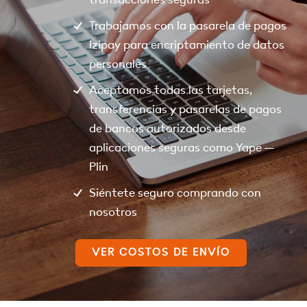
Trabajamos con la pasarela de pagos
Izipay para encriptamiento de datos
personales
Aceptamos todas las tarjetas,
transferencias y pasarelas de pagos
de bancos autorizados desde
aplicaciones seguras como Yape –
Plin
Siéntete seguro comprando con
nosotros
VER COSTOS DE ENVÍO