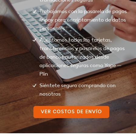
Trabajamos con la pasarela de pagos
Izipay para encriptamiento de datos
personales
Aceptamos todas las tarjetas,
transferencias y pasarelas de pagos
de bancos autorizados desde
aplicaciones seguras como Yape –
Plin
Siéntete seguro comprando con
nosotros
VER COSTOS DE ENVÍO