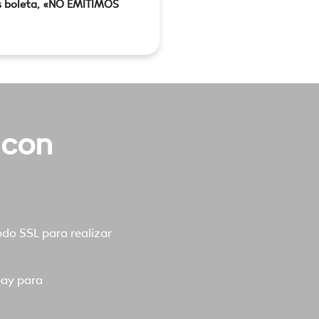
s boleta, «NO EMITIMOS
 con
o SSL para realizar
pay para