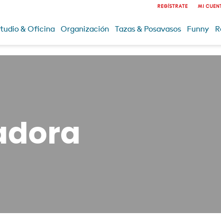
REGÍSTRATE
MI CUEN
tudio & Oficina
Organización
Tazas & Posavasos
Funny
R
adora