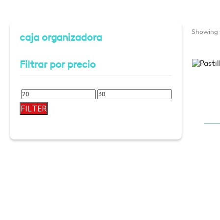
Showing t
caja organizadora
Filtrar por precio
Min
Max
FILTER
price
price