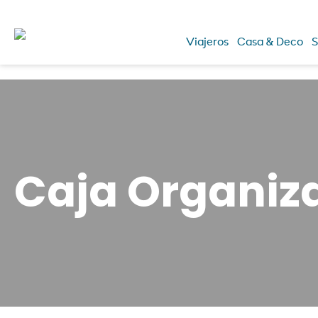
Viajeros
Casa & Deco
S
Caja Organiz