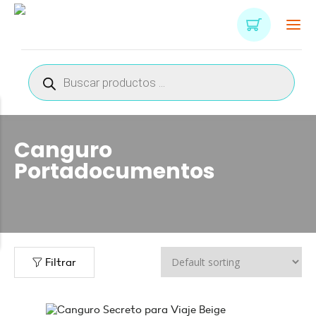
Búsqueda
de
productos
Canguro
Portadocumentos
n
x
ce
ce
Filtrar