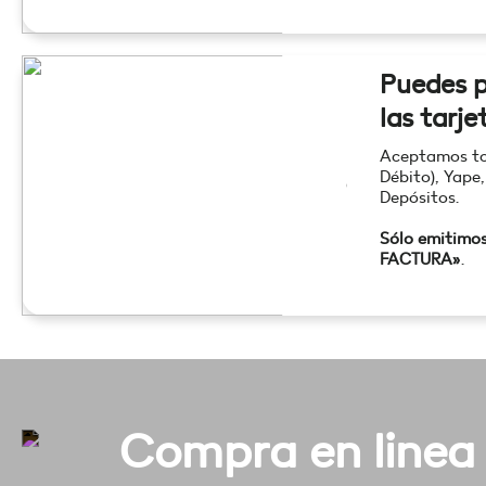
Puedes p
las tarje
Aceptamos tod
Débito), Yape,
Depósitos.
Sólo emitimo
FACTURA»
.
Compra en linea