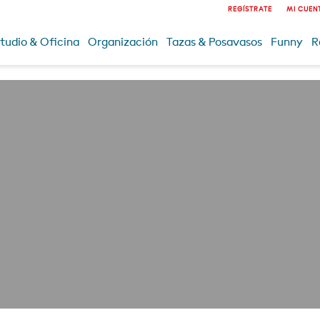
REGÍSTRATE
MI CUEN
tudio & Oficina
Organización
Tazas & Posavasos
Funny
R