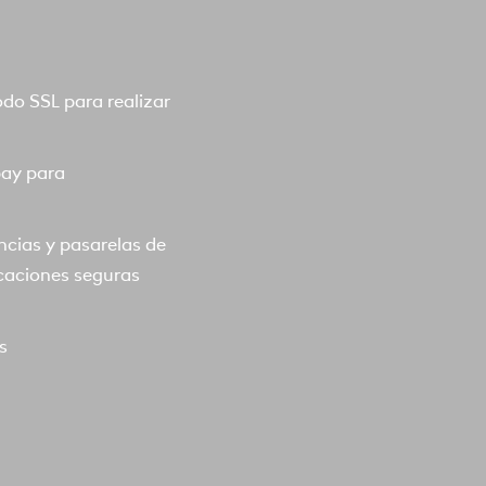
o SSL para realizar
pay para
ncias y pasarelas de
caciones seguras
s