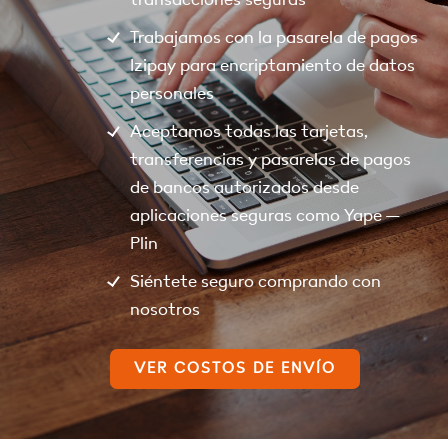
Trabajamos con la pasarela de pagos
Izipay para encriptamiento de datos
personales
Aceptamos todas las tarjetas,
transferencias y pasarelas de pagos
de bancos autorizados desde
aplicaciones seguras como Yape –
Plin
Siéntete seguro comprando con
nosotros
VER COSTOS DE ENVÍO