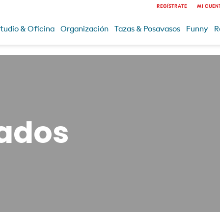
REGÍSTRATE
MI CUEN
tudio & Oficina
Organización
Tazas & Posavasos
Funny
R
ados