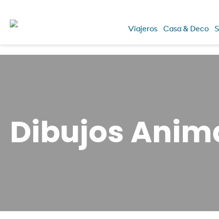
Viajeros
Casa & Deco
S
Dibujos Anim