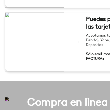
Puedes p
las tarje
Aceptamos tod
Débito), Yape,
Depósitos.
Sólo emitimo
FACTURA»
.
Compra en linea