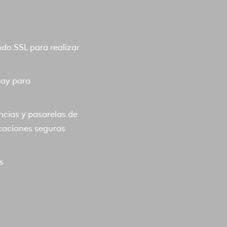
o SSL para realizar
pay para
ncias y pasarelas de
caciones seguras
s