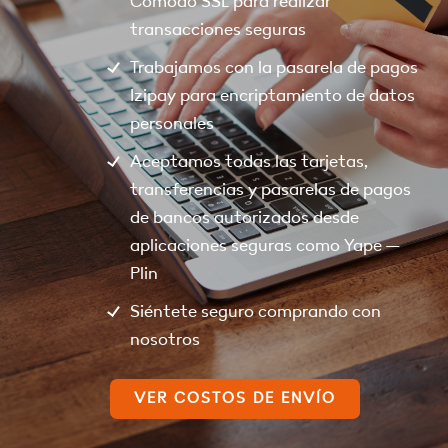
Comodo SSL para realizar
transacciones seguras
Trabajamos con la pasarela de pagos
Izipay para encriptamiento de datos
personales
Aceptamos todas las tarjetas,
transferencias y pasarelas de pagos
de bancos autorizados desde
aplicaciones seguras como Yape –
Plin
Siéntete seguro comprando con
nosotros
VER COSTOS DE ENVÍO