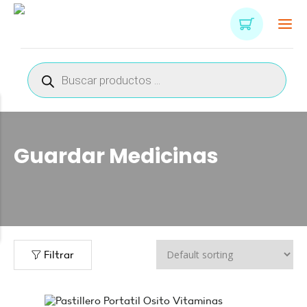
Búsqueda
de
productos
Guardar Medicinas
n
x
ce
ce
Filtrar