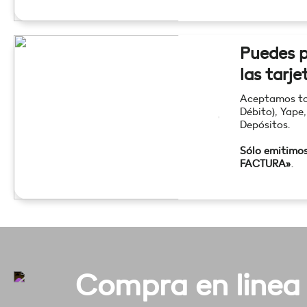
Puedes p
las tarje
Aceptamos tod
Débito), Yape,
Depósitos.
Sólo emitimo
FACTURA»
.
Compra en linea