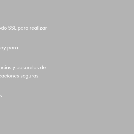
o SSL para realizar
pay para
ncias y pasarelas de
caciones seguras
s