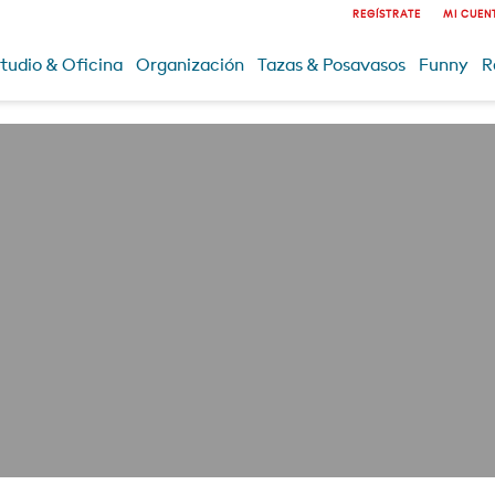
REGÍSTRATE
MI CUEN
tudio & Oficina
Organización
Tazas & Posavasos
Funny
R