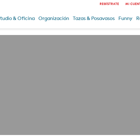
REGÍSTRATE
MI CUEN
tudio & Oficina
Organización
Tazas & Posavasos
Funny
R