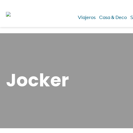
Viajeros
Casa & Deco
S
Jocker