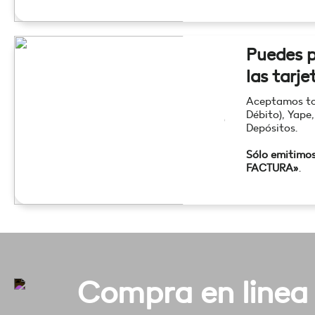
Puedes p
las tarje
Aceptamos tod
Débito), Yape,
Depósitos.
Sólo emitimo
FACTURA»
.
Compra en linea