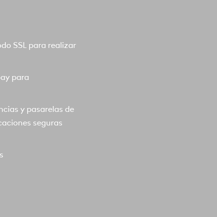
o SSL para realizar
pay para
ncias y pasarelas de
caciones seguras
s