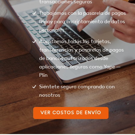
transacciones seguras
Trabajamos con la pasarela de pagos
Izipay para encriptamiento de datos
personales
Aceptamos todas las tarjetas,
transferencias y pasarelas de pagos
de bancos autorizados desde
aplicaciones seguras como Yape –
Plin
Siéntete seguro comprando con
nosotros
VER COSTOS DE ENVÍO