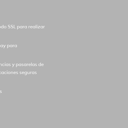
o SSL para realizar
pay para
ncias y pasarelas de
caciones seguras
s