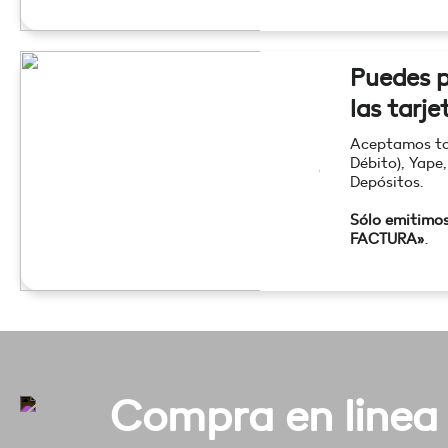
Puedes p
las tarje
Aceptamos tod
Débito), Yape,
Depósitos.
Sólo emitimo
FACTURA»
.
Compra en linea