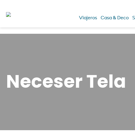
Viajeros
Casa & Deco
S
Neceser Tela