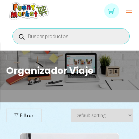
Búsqueda
de
productos
Organizador Viaje
n
x
ce
ce
Filtrar