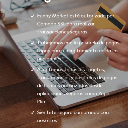
Funny Market está autorizada por
Comodo SSL para realizar
transacciones seguras
Trabajamos con la pasarela de pagos
Izipay para encriptamiento de datos
personales
Aceptamos todas las tarjetas,
transferencias y pasarelas de pagos
de bancos autorizados desde
aplicaciones seguras como Yape –
Plin
Siéntete seguro comprando con
nosotros