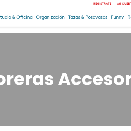
REGÍSTRATE
MI CUEN
tudio & Oficina
Organización
Tazas & Posavasos
Funny
R
oreras Accesor