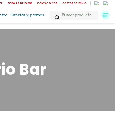
TA
FORMAS DE PAGO
CONTÁCTANOS
COSTOS DE ENVÍO
Búsqueda
etro
Ofertas y promos
de
productos
io Bar