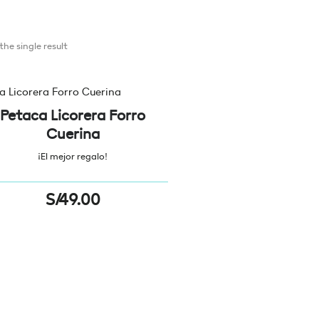
he single result
Petaca Licorera Forro
Cuerina
¡El mejor regalo!
S/
49.00