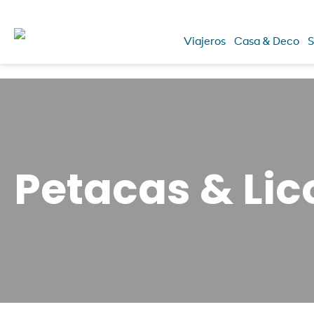
Viajeros
Casa & Deco
S
Petacas & Lic