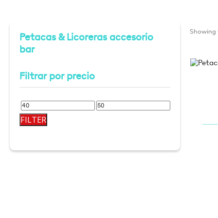
Showing t
Petacas & Licoreras accesorio
bar
Filtrar por precio
Min
Max
FILTER
price
price