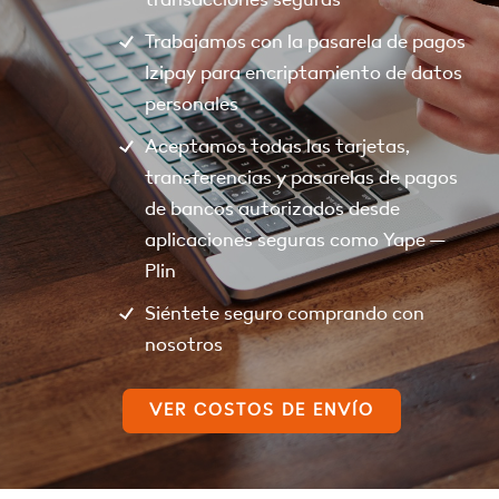
Trabajamos con la pasarela de pagos
Izipay para encriptamiento de datos
personales
Aceptamos todas las tarjetas,
transferencias y pasarelas de pagos
de bancos autorizados desde
aplicaciones seguras como Yape –
Plin
Siéntete seguro comprando con
nosotros
VER COSTOS DE ENVÍO