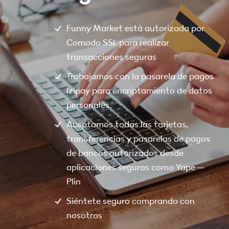
Funny Market está autorizada por
Comodo SSL para realizar
transacciones seguras
Trabajamos con la pasarela de pagos
Izipay para encriptamiento de datos
personales
Aceptamos todas las tarjetas,
transferencias y pasarelas de pagos
de bancos autorizados desde
aplicaciones seguras como Yape –
Plin
Siéntete seguro comprando con
nosotros