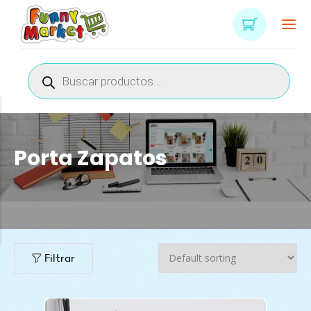
Búsqueda
de
productos
Porta Zapatos
n
x
ce
ce
Filtrar