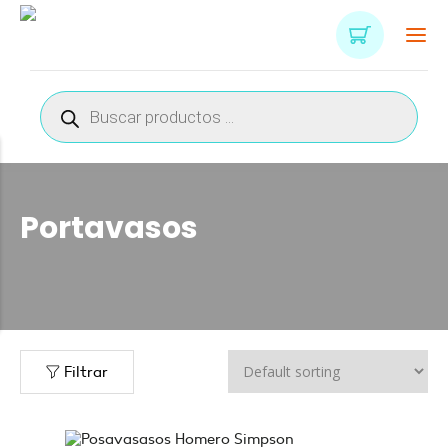
Búsqueda
de
productos
Portavasos
n
x
ce
ce
Filtrar