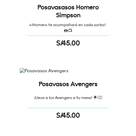
Posavasasos Homero
Simpson
«¡Homero te acompañará en cada sorbo!
🍩📺
S/
45.00
Posavasos Avengers
¡Lleva a los Avengers a tu mesa! 🌟🦸‍♂️
S/
45.00