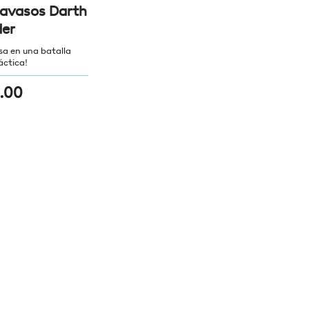
avasos Darth
er
sa en una batalla
áctica!
.00