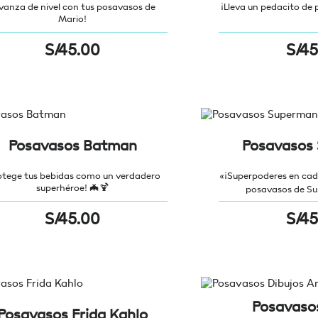
vanza de nivel con tus posavasos de
¡Lleva un pedacito de 
Mario!
S/
45.00
S/
45
Posavasos Batman
Posavasos
otege tus bebidas como un verdadero
«¡Superpoderes en cad
superhéroe! 🦇🍹
posavasos de Sup
S/
45.00
S/
45
Posavasos
Posavasos Frida Kahlo