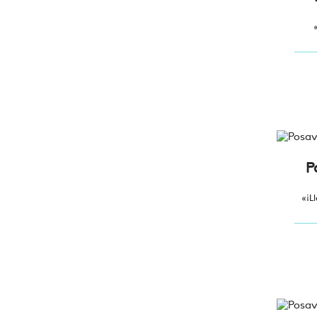
P
«¡L