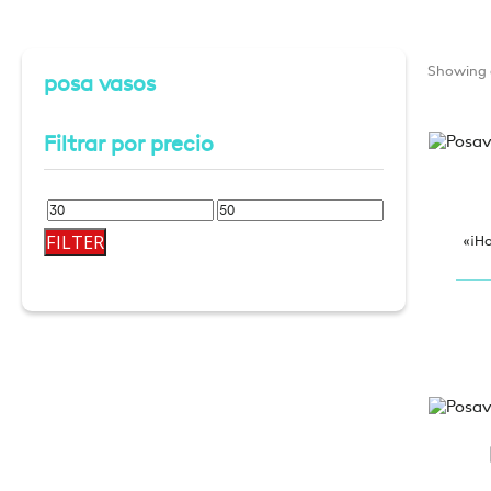
Showing a
posa vasos
Filtrar por precio
Min
Max
FILTER
«¡H
price
price