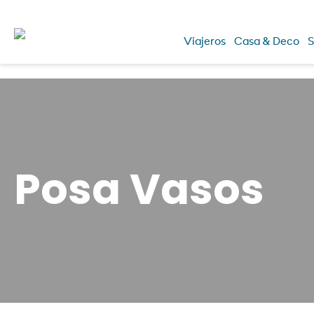
Viajeros
Casa & Deco
S
Posa Vasos