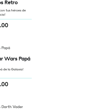
s Retro
con tus héroes de
cia!
.00
ar Wars Papá
á de la Galaxia!
.00