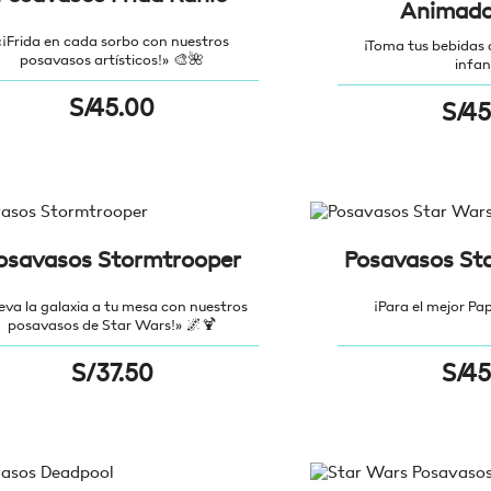
Animado
«¡Frida en cada sorbo con nuestros
¡Toma tus bebidas 
posavasos artísticos!» 🎨🌺
infan
S/
45.00
S/
45
osavasos Stormtrooper
Posavasos St
leva la galaxia a tu mesa con nuestros
¡Para el mejor Pap
posavasos de Star Wars!» 🌌🍹
S/
37.50
S/
45