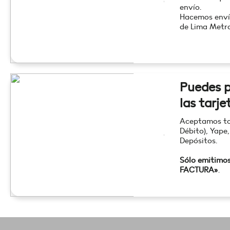
envío.
Hacemos enví
de Lima Metro
Puedes p
las tarje
Aceptamos tod
Débito), Yape,
Depósitos.
Sólo emitimo
FACTURA»
.