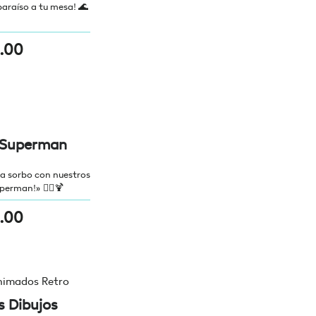
paraíso a tu mesa! 🌊
.00
 Superman
a sorbo con nuestros
erman!» 🦸‍♂️🍹
.00
 Dibujos