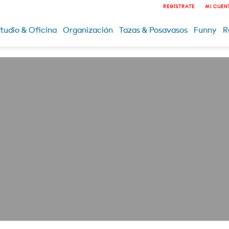
REGÍSTRATE
MI CUEN
tudio & Oficina
Organización
Tazas & Posavasos
Funny
R