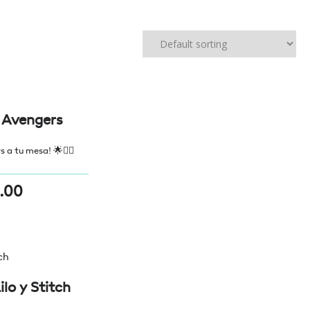
 Avengers
 a tu mesa! 🌟🦸‍♂️
.00
lo y Stitch