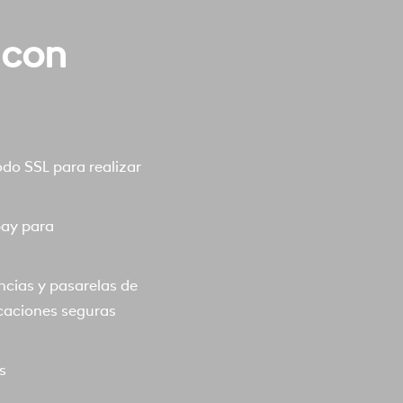
 con
o SSL para realizar
pay para
ncias y pasarelas de
caciones seguras
s