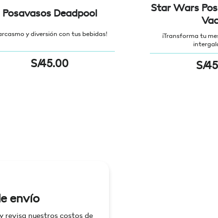
Star Wars Pos
Posavasos Deadpool
Vad
arcasmo y diversión con tus bebidas!
¡Transforma tu me
intergal
S/
45.00
S/
45
e envío
 y revisa nuestros costos de