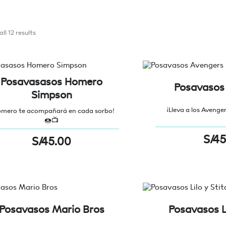
ll 12 results
Posavasasos Homero
Posavasos
Simpson
¡Lleva a los Avengers
omero te acompañará en cada sorbo!
🍩📺
S/
45
S/
45.00
Posavasos Mario Bros
Posavasos Li