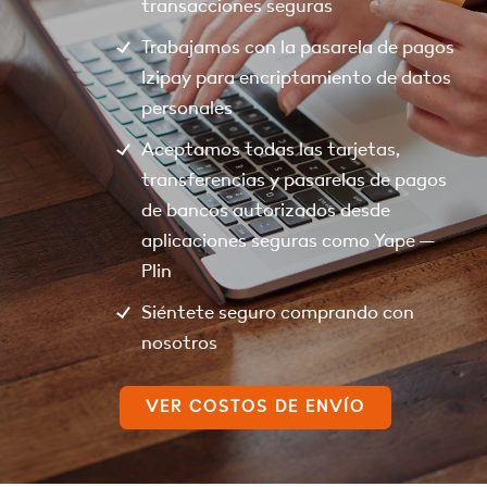
transacciones seguras
Trabajamos con la pasarela de pagos
Izipay para encriptamiento de datos
personales
Aceptamos todas las tarjetas,
transferencias y pasarelas de pagos
de bancos autorizados desde
aplicaciones seguras como Yape –
Plin
Siéntete seguro comprando con
nosotros
VER COSTOS DE ENVÍO