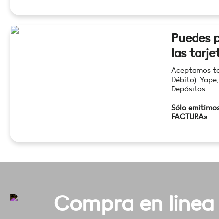
Puedes p
las tarje
Aceptamos tod
Débito), Yape,
Depósitos.
Sólo emitimo
FACTURA»
.
Compra en linea