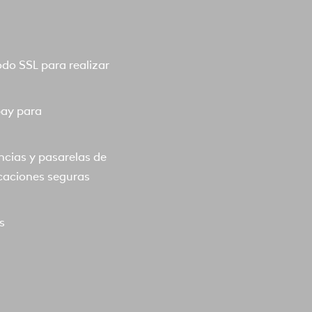
o SSL para realizar
pay para
ncias y pasarelas de
caciones seguras
s