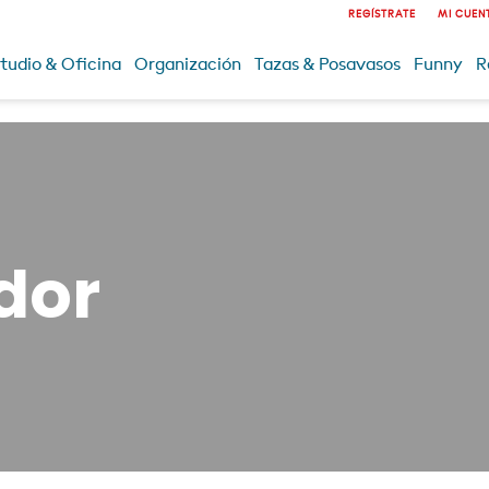
REGÍSTRATE
MI CUEN
tudio & Oficina
Organización
Tazas & Posavasos
Funny
R
dor