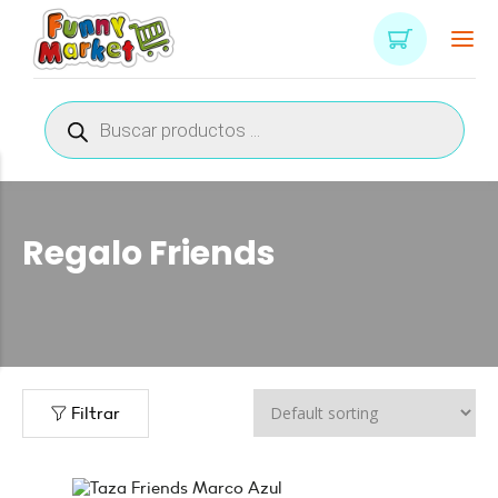
Búsqueda
de
productos
Regalo Friends
n
x
ce
ce
Filtrar