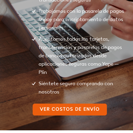
Trabajamos con la pasarela de pagos
Izipay para encriptamiento de datos
personales
Aceptamos todas las tarjetas,
transferencias y pasarelas de pagos
de bancos autorizados desde
aplicaciones seguras como Yape –
Plin
Siéntete seguro comprando con
nosotros
VER COSTOS DE ENVÍO