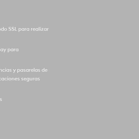
o SSL para realizar
pay para
ncias y pasarelas de
caciones seguras
s