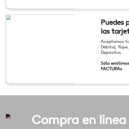
Puedes p
las tarje
Aceptamos tod
Débito), Yape,
Depósitos.
Sólo emitimo
FACTURA»
.
Compra en linea