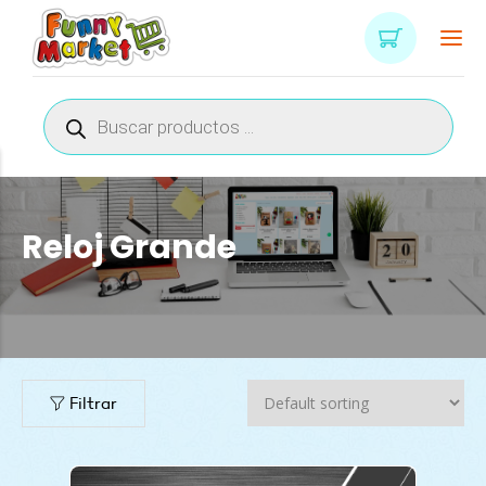
Búsqueda
de
productos
Reloj Grande
n
x
ce
ce
Filtrar