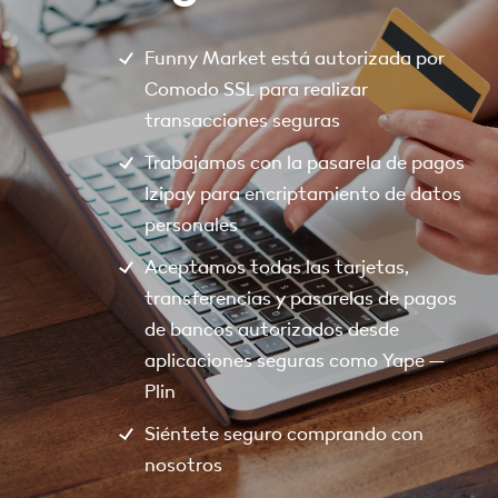
Funny Market está autorizada por
Comodo SSL para realizar
transacciones seguras
Trabajamos con la pasarela de pagos
Izipay para encriptamiento de datos
personales
Aceptamos todas las tarjetas,
transferencias y pasarelas de pagos
de bancos autorizados desde
aplicaciones seguras como Yape –
Plin
Siéntete seguro comprando con
nosotros