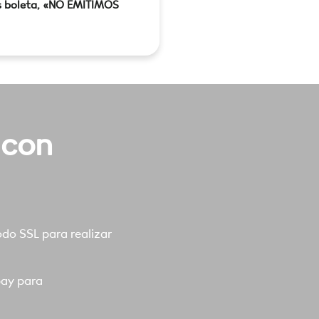
s boleta, «NO EMITIMOS
 con
o SSL para realizar
pay para