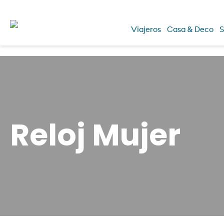
Viajeros
Casa & Deco
S
Reloj Mujer