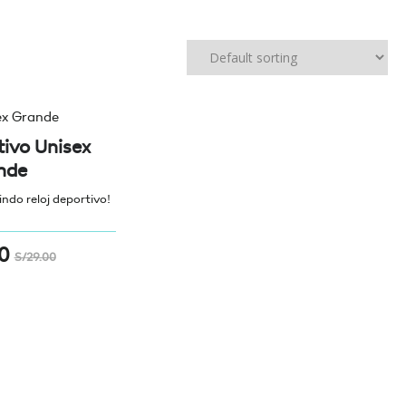
tivo Unisex
nde
indo reloj deportivo!
0
S/
29.00