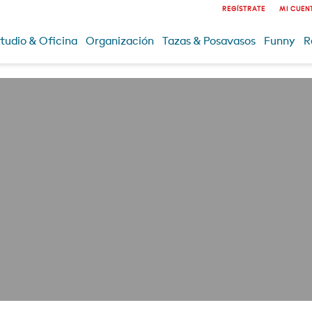
REGÍSTRATE
MI CUEN
tudio & Oficina
Organización
Tazas & Posavasos
Funny
R