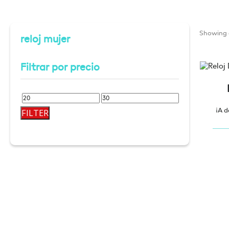
Showing a
reloj mujer
Filtrar por precio
Min
Max
¡A d
FILTER
price
price