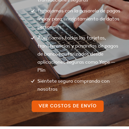
Trabajamos con la pasarela de pagos
Izipay para encriptamiento de datos
personales
Aceptamos todas las tarjetas,
transferencias y pasarelas de pagos
de bancos autorizados desde
aplicaciones seguras como Yape –
Plin
Siéntete seguro comprando con
nosotros
VER COSTOS DE ENVÍO