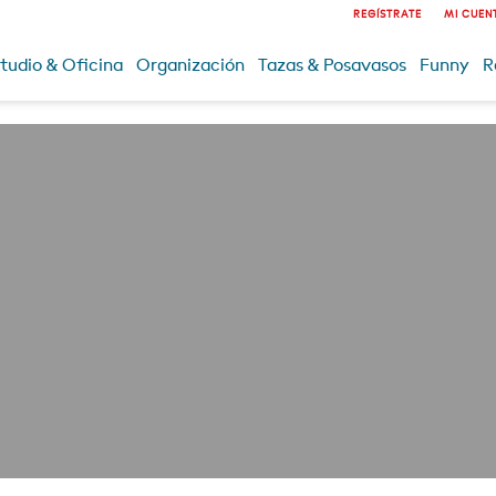
REGÍSTRATE
MI CUEN
tudio & Oficina
Organización
Tazas & Posavasos
Funny
R