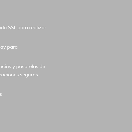
o SSL para realizar
pay para
ncias y pasarelas de
caciones seguras
s