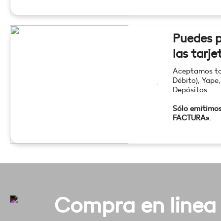
Puedes p
las tarje
Aceptamos tod
Débito), Yape,
Depósitos.
Sólo emitimo
FACTURA»
.
Compra en linea