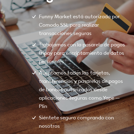
Funny Market está autorizada por
Comodo SSL para realizar
transacciones seguras
Trabajamos con la pasarela de pagos
Izipay para encriptamiento de datos
personales
Aceptamos todas las tarjetas,
transferencias y pasarelas de pagos
de bancos autorizados desde
aplicaciones seguras como Yape –
Plin
Siéntete seguro comprando con
nosotros