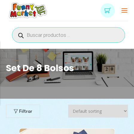
Búsqueda
de
productos
Set De 8 Bolsos
n
x
ce
ce
Filtrar