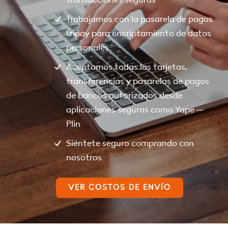
Trabajamos con la pasarela de pagos
Izipay para encriptamiento de datos
personales
Aceptamos todas las tarjetas,
transferencias y pasarelas de pagos
de bancos autorizados desde
aplicaciones seguras como Yape –
Plin
Siéntete seguro comprando con
nosotros
VER COSTOS DE ENVÍO