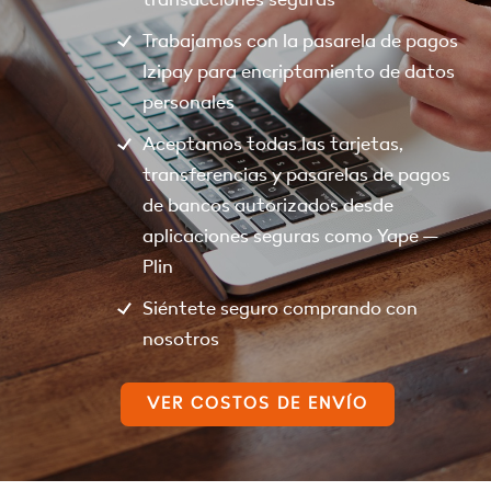
Trabajamos con la pasarela de pagos
Izipay para encriptamiento de datos
personales
Aceptamos todas las tarjetas,
transferencias y pasarelas de pagos
de bancos autorizados desde
aplicaciones seguras como Yape –
Plin
Siéntete seguro comprando con
nosotros
VER COSTOS DE ENVÍO