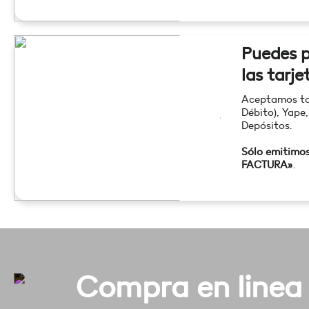
Puedes p
las tarje
Aceptamos tod
Débito), Yape,
Depósitos.
Sólo emitimo
FACTURA»
.
Compra en linea