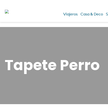
Viajeros
Casa & Deco
S
Tapete Perro