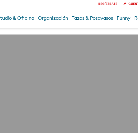
REGÍSTRATE
MI CUEN
tudio & Oficina
Organización
Tazas & Posavasos
Funny
R