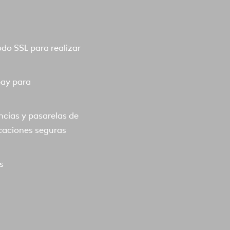
o SSL para realizar
pay para
ncias y pasarelas de
caciones seguras
s