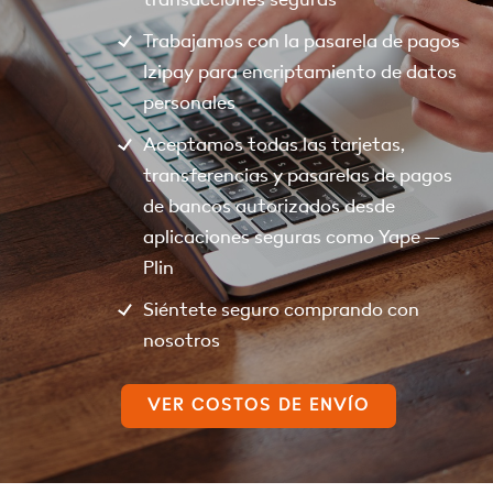
Trabajamos con la pasarela de pagos
Izipay para encriptamiento de datos
personales
Aceptamos todas las tarjetas,
transferencias y pasarelas de pagos
de bancos autorizados desde
aplicaciones seguras como Yape –
Plin
Siéntete seguro comprando con
nosotros
VER COSTOS DE ENVÍO