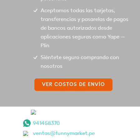
Aceptamos todas las tarjetas,
transferencias y pasarelas de pagos
de bancos autorizados desde
aplicaciones seguras como Yape –
Plin
Siéntete seguro comprando con
nosotros
VER COSTOS DE ENVÍO
941458370
ventas@funnymarket.pe