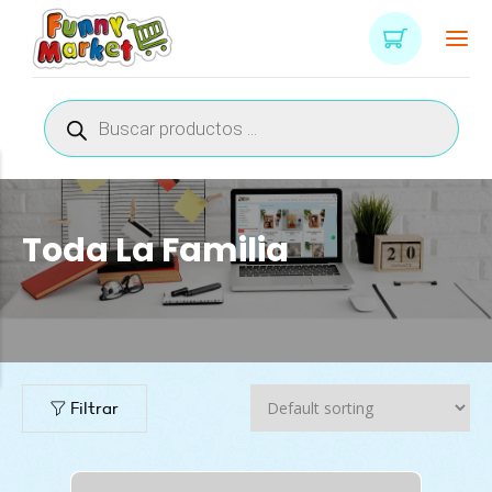
Búsqueda
de
productos
Toda La Familia
n
x
ce
ce
Filtrar