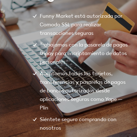
Funny Market está autorizada por
Comodo SSL para realizar
transacciones seguras
Trabajamos con la pasarela de pagos
Izipay para encriptamiento de datos
personales
Aceptamos todas las tarjetas,
transferencias y pasarelas de pagos
de bancos autorizados desde
aplicaciones seguras como Yape –
Plin
Siéntete seguro comprando con
nosotros